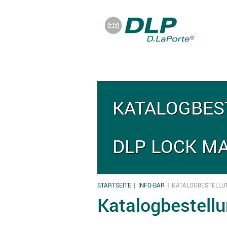
Direkt zum Inhalt
KATALOGBES
DLP LOCK MA
STARTSEITE
INFO-BAR
KATALOGBESTELLU
SIE SIND HIER
Katalogbestell