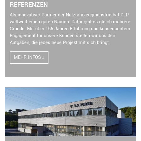
REFERENZEN
Als innovativer Partner der Nutzfahrzeugindustrie hat DLP
weltweit einen guten Namen. Dafür gibt es gleich mehrere
Gründe. Mit über 165 Jahren Erfahrung und konsequentem
Engagement für unsere Kunden stellen wir uns den
Aufgaben, die jedes neue Projekt mit sich bringt.
MEHR INFOS »